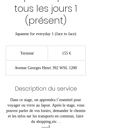
tous les jours 1
(présent)
Japanese for everyday 1 (face to face)
155
euros
Terminé
T
155 €
e
r
Avenue Georges Henri 392 WSL 1200
m
i
n
é
Description du service
Dans ce stage, on apprendra l’essentiel pour
voyager ou vivre au Japon. Après le stage, vous
pouvez parler de vos loisirs, demander le chemin
et les infos sur les transports en commun, faire
du shopping,etc…
-----I