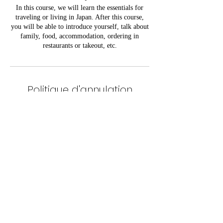
In this course, we will learn the essentials for
traveling or living in Japan. After this course,
you will be able to introduce yourself, talk about
family, food, accommodation, ordering in
restaurants or takeout, etc.
Politique d'annulation
Cancellation 72h before the event starts
Coordonnées
Awa Language Centre, Avenue Georges Henri,
Woluwe-Saint-Lambert, Belgium
awacentre@gmail.com