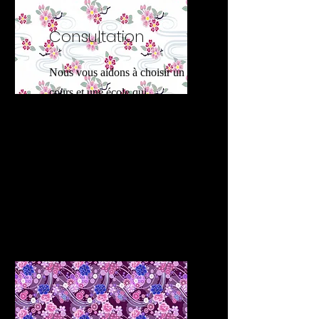
Consultation
Nous vous aidons à choisir un
cours et une école qui
correspondent à vos niveaux,
besoins et intérêts. Nous
donnons des conseils sur
l'hébergement, le voyage, les
etiquettes...