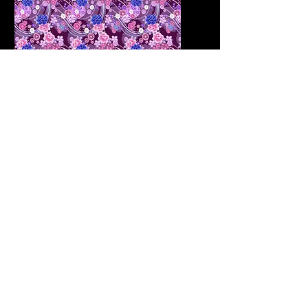
Préparation de
documents
Nous effectuons des
vérifications de niveau,
fournissons des lettres de
recommandation et des
documents pour obtenir un visa
si necessaire.