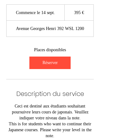
395
euros
Commence le 14 sept.
C
395 €
o
m
Avenue Georges Henri 392 WSL 1200
m
e
n
c
Places disponibles
e
l
Réserver
e
1
4
s
e
Description du service
p
t
Ceci est destiné aux étudiants souhaitant
.
poursuivre leurs cours de japonais. Veuillez
indiquer votre niveau dans la note.
This is for students who want to continue their
Japanese courses. Please write your level in the
note.